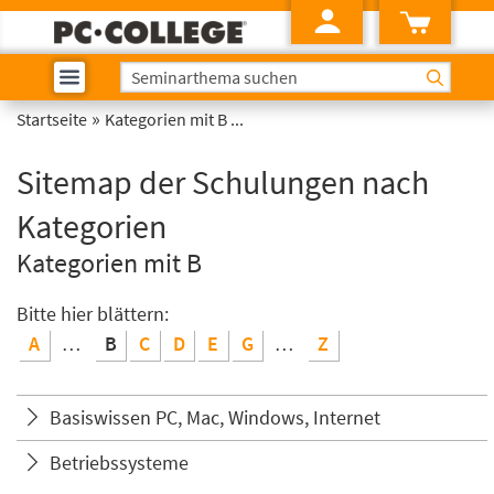
»
Startseite
Kategorien mit B ...
Sitemap der Schulungen nach
Kategorien
Kategorien mit B
Bitte hier blättern:
A
…
B
C
D
E
G
…
Z
Basiswissen PC, Mac, Windows, Internet
Betriebssysteme