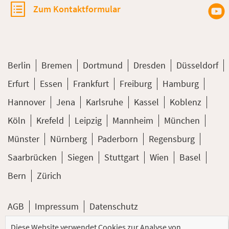
Zum Kontaktformular
Berlin
Bremen
Dortmund
Dresden
Düsseldorf
Erfurt
Essen
Frankfurt
Freiburg
Hamburg
Hannover
Jena
Karlsruhe
Kassel
Koblenz
Köln
Krefeld
Leipzig
Mannheim
München
Münster
Nürnberg
Paderborn
Regensburg
Saarbrücken
Siegen
Stuttgart
Wien
Basel
Bern
Zürich
AGB
Impressum
Datenschutz
Diese Website verwendet Cookies zur Analyse von