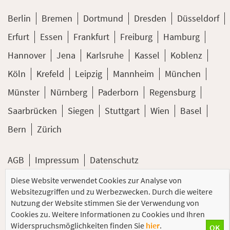
Berlin
Bremen
Dortmund
Dresden
Düsseldorf
Erfurt
Essen
Frankfurt
Freiburg
Hamburg
Hannover
Jena
Karlsruhe
Kassel
Koblenz
Köln
Krefeld
Leipzig
Mannheim
München
Münster
Nürnberg
Paderborn
Regensburg
Saarbrücken
Siegen
Stuttgart
Wien
Basel
Bern
Zürich
AGB
Impressum
Datenschutz
Diese Website verwendet Cookies zur Analyse von
© 2026 PC-COLLEGE Training GmbH
Websitezugriffen und zu Werbezwecken. Durch die weitere
Nutzung der Website stimmen Sie der Verwendung von
Cookies zu. Weitere Informationen zu Cookies und Ihren
Widerspruchsmöglichkeiten finden Sie
hier
.